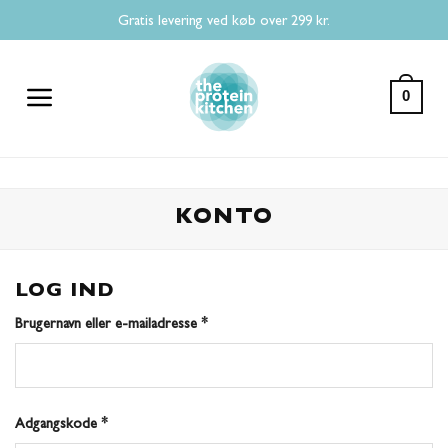
Fortsæt
Gratis levering ved køb over 299 kr.
til
indhold
0
KONTO
LOG IND
Påkrævet
Brugernavn eller e-mailadresse
*
Påkrævet
Adgangskode
*