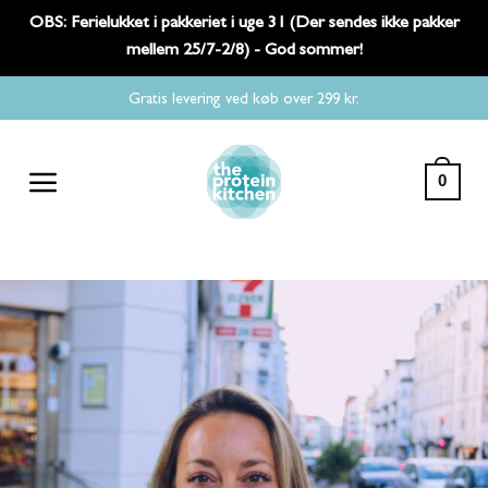
OBS: Ferielukket i pakkeriet i uge 31 (Der sendes ikke pakker
mellem 25/7-2/8) - God sommer!
Fortsæt
Gratis levering ved køb over 299 kr.
til
indhold
0