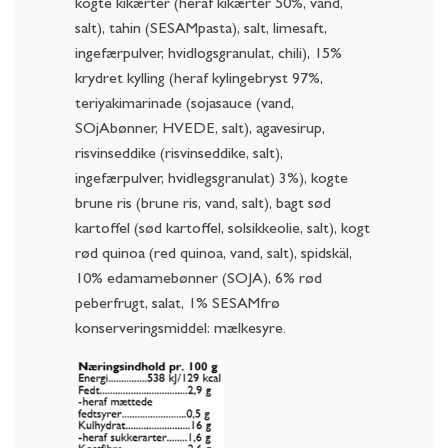
kogte kikærter (heraf kikærter 50%, vand,
salt), tahin (SESAMpasta), salt, limesaft,
ingefærpulver, hvidlogsgranulat, chili), 15%
krydret kylling (heraf kylingebryst 97%,
teriyakimarinade (sojasauce (vand,
SOjAbønner, HVEDE, salt), agavesirup,
risvinseddike (risvinseddike, salt),
ingefærpulver, hvidlegsgranulat) 3%), kogte
brune ris (brune ris, vand, salt), bagt sød
kartoffel (sød kartoffel, solsikkeolie, salt), kogt
rød quinoa (red quinoa, vand, salt), spidskäl,
10% edamamebønner (SOJA), 6% rød
peberfrugt, salat, 1% SESAMfrø
konserveringsmiddel: mælkesyre.