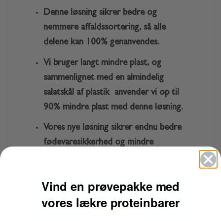
Denne løsning sikrer bedre og
nemmere affaldssortering, så alle
delene kan 100% genanvendes.
Vi bruger langt mindre plast, og
sammenlignet med en almindelig
salatskål af plastik anvender vi op til
90% mindre plast med denne løsning.
Vores nye løsning sikrer endnu bedre
fødevaresikkerhed og mindre
madspild.
Vind en prøvepakke med
vores lækre proteinbarer