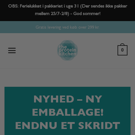
OBS: Ferielukket i pakkeriet i uge 31 (Der sendes ikke pakker
mellem 25/7-2/8) - God sommer!
Fortsæt
Gratis levering ved køb over 299 kr.
til
indhold
0
NYHED – NY
EMBALLAGE!
ENDNU ET SKRIDT