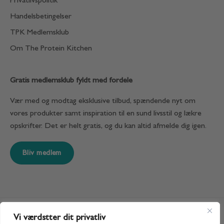
Privatlivspolitik
Handelsbetingelser
TPK Medlemsklub
Om The Protein Kitchen
Gratis medlemsklub fyldt med fordele
Vær med og modtag eksklusive tilbud, spændende nyt om
vores produkter samt inspiration til en sund livsstil og lækre
opskrifter. Det er helt gratis, og du kan altid afmelde dig igen.
Bliv medlem
Vi værdstter dit privatliv