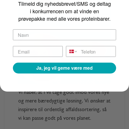
Tilmeld dig nyhedsbrevet/SMS og deltag
i konkurrencen om at vinde en
prøvepakke med alle vores proteinbarer.
Ja, jeg vil gerne være med
Vi håber, at I vil tage godt imod vores nye
og mere bæredygtige løsning, Vi ønsker at
inspirere til ordentlig affaldssortering, så
vi kan passe godt på vores planet.