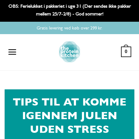
OBS: Ferielukket i pakkeriet i uge 31 (Der sendes ikke pakker
mellem 25/7-2/8) - God sommer!
Fortsæt
Gratis levering ved køb over 299 kr.
til
indhold
0
TIPS TIL AT KOMME
IGENNEM JULEN
UDEN STRESS