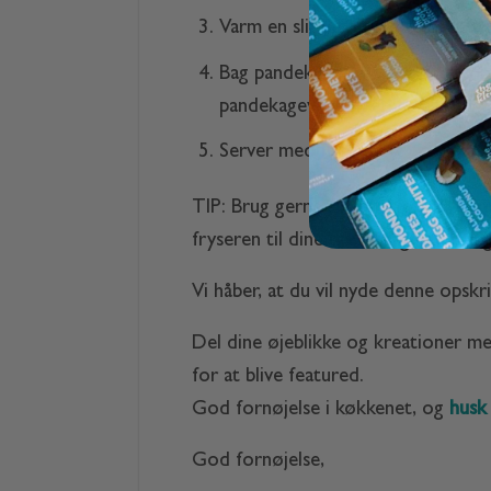
Varm en slip-let stegepande op v
Bag pandekagerne til de er gyldn
pandekagevendingerne.
Server med frisk frugt
TIP: Brug gerne silikone forme, så 
fryseren til dine travle dage. De 
Vi håber, at du vil nyde denne opskri
Del dine øjeblikke og kreationer m
for at blive featured.
God fornøjelse i køkkenet, og
husk 
God fornøjelse,