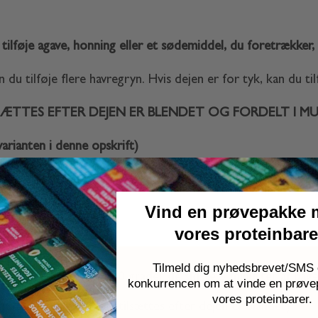
ilføje agave, honning eller et sødemiddel, du foretrækker, 
 du tilføje flere havregryn. Hvis dejen er for tyk, kan du ti
SÆTTES EFTER DEJEN ER BLENDET OG FORDELT I M
arianten i denne opskrift)
Vind en prøvepakke 
vores proteinbar
Tilmeld dig nyhedsbrevet/SMS o
rmluft (skru op til 200 grader de sidste 5 minutter af bage
konkurrencen om at vinde en prøve
vores proteinbarer.
n de ekstra, som skal tilsættes efter dejen er blandet)