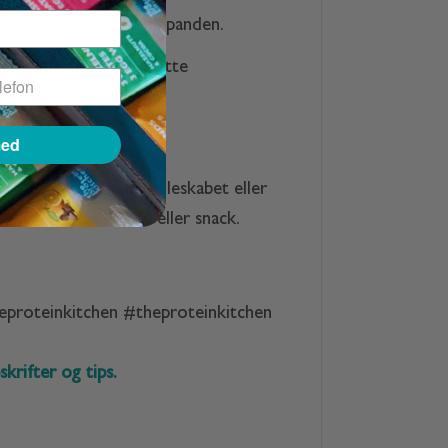
gerne lidt fedtstof på panden.
 tynd spatel til at lette
med
 og opbevare dem i køleskabet eller
ende mellemmåltid eller snack.
heproteinkitchen #theproteinkitchen
krifter og tips.