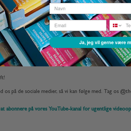
ed middelvarme. Hvis du ikke har en slip-let pande, så brug 
e på begge sider. Form dem til mindre pandekager, og brug en
Ja, jeg vil gerne være 
muffins er nemmere at få ud. Du kan bage en større portion
er gode som en mættende morgenmad eller som et nemt mætt
ft!
ed os på de sociale medier, så vi kan følge med. Tag os @t
at abonnere på vores YouTube-kanal for ugentlige videoops