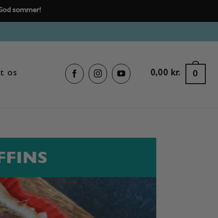
- God sommer!
0
0,00
kr.
t os
FFINS