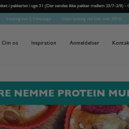
kket i pakkeriet i uge 31 (Der sendes ikke pakker mellem 25/7-2/8) 
Levering kun 2-3 hverdage Gratis levering ved køb over 299 kr.
Om os
Inspiration
Anmeldelser
Kontak
E NEMME PROTEIN MU