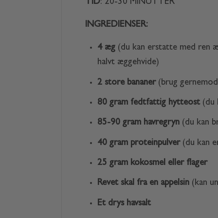
TID
: 20-30 MINUTTER
INGREDIENSER:
4 æg
(du kan erstatte med ren æg
halvt æggehvide)
2 store bananer
(brug gernemodn
80 gram fedtfattig hytteost
(du 
85-90 gram havregryn
(du kan br
40 gram proteinpulver
(du kan e
25 gram kokosmel eller flager
Revet skal fra en appelsin
(kan un
Et drys havsalt