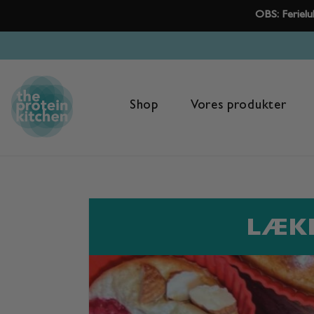
OBS: Ferielu
Fortsæt
til
indhold
Shop
Vores produkter
LÆKR