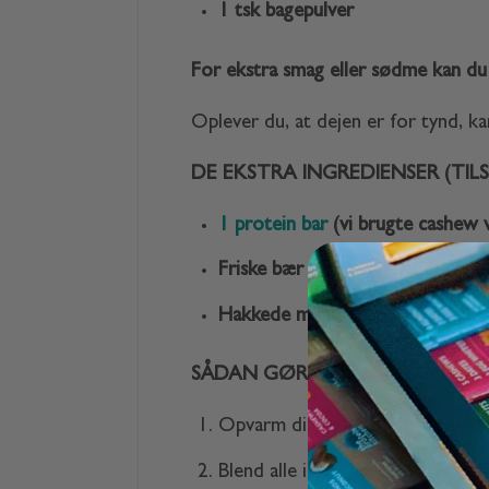
1 tsk bagepulver
For ekstra smag eller sødme kan du t
Oplever du, at dejen er for tynd, kan
DE EKSTRA INGREDIENSER (TIL
1 protein bar
(vi brugte cashew v
Friske bær
Hakkede mandler
SÅDAN GØR DU:
Opvarm din ovn til 180 grader va
Blend alle ingredienserne (forude