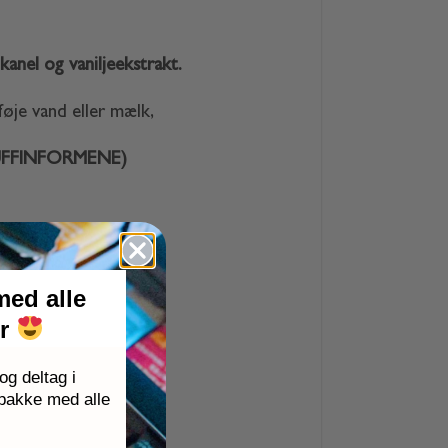
kanel og vaniljeekstrakt.
lføje vand eller mælk,
UFFINFORMENE)
med alle
er
g deltag i
tiden)
pakke med alle