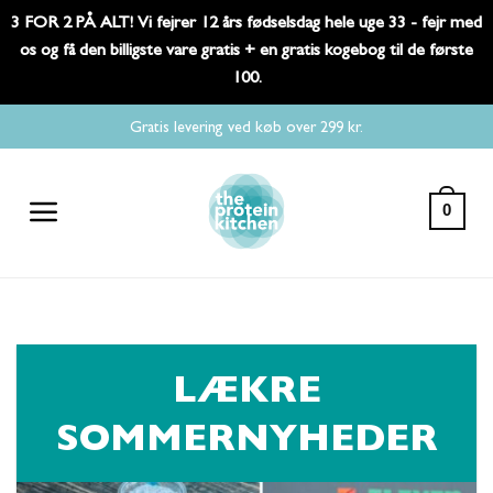
3 FOR 2 PÅ ALT! Vi fejrer 12 års fødselsdag hele uge 33 - fejr med
os og få den billigste vare gratis + en gratis kogebog til de første
100.
Fortsæt
Gratis levering ved køb over 299 kr.
til
indhold
0
LÆKRE
SOMMERNYHEDER