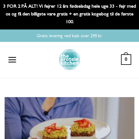
3 FOR 2 PÅ ALT! Vi fejrer 12 års fødselsdag hele uge 33 - fejr med
os og få den billigste vare gratis + en gratis kogebog til de første
100.
Fortsæt
Gratis levering ved køb over 299 kr.
til
indhold
0